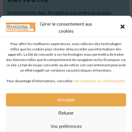
Si vous hésitez dans les options à prendre, nous vous
conseillons de vous rapprocher d’un courtier en
Gérer le consentement aux
assurances.
cookies
Professionnel, il saura vous conseiller au mieux en fonction
Pour offrir les meilleures expériences, nous utilisons des technologies
de vos besoins réels et vous aidera à souscrire aux
telles que les cookies pour stocker et/ou accéder aux informations des
meilleures options.
appareils. Le fait de consentir à ces technologies nous permettra de traiter
des données telles que le comportement de navigation ou les ID uniques sur
ce site. Le fait de ne pas consentir ou de retirer son consentement peut avoir
Chez Randera Assurances, nous vous accompagnons
un effet négatif sur certaines caractéristiques et fonctions.
même dans la rédaction de votre constat en cas de sinistre
automobile.
Pour davantage d'informations, consultez
notre politique de confidentialité.
En tant qu’assuré, il vous appartient d’être vigilant et de
Accepter
veiller à ne pas être ni sur-assuré, ni sous-assuré.
Refuser
Pensez à évaluer vos risques.
Vos préférences
Et si vous avez besoin de conseils complémentaires,