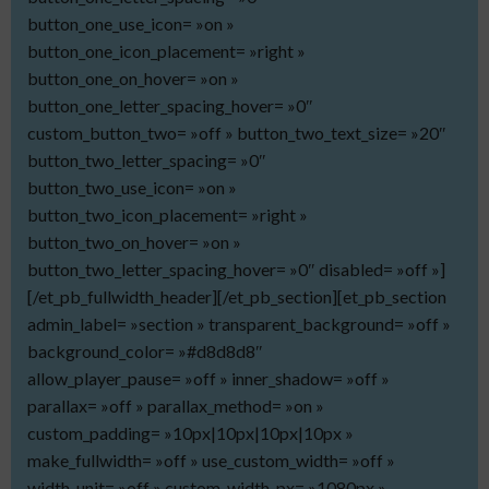
button_one_use_icon= »on »
button_one_icon_placement= »right »
button_one_on_hover= »on »
button_one_letter_spacing_hover= »0″
custom_button_two= »off » button_two_text_size= »20″
button_two_letter_spacing= »0″
button_two_use_icon= »on »
button_two_icon_placement= »right »
button_two_on_hover= »on »
button_two_letter_spacing_hover= »0″ disabled= »off »]
[/et_pb_fullwidth_header][/et_pb_section][et_pb_section
admin_label= »section » transparent_background= »off »
background_color= »#d8d8d8″
allow_player_pause= »off » inner_shadow= »off »
parallax= »off » parallax_method= »on »
custom_padding= »10px|10px|10px|10px »
make_fullwidth= »off » use_custom_width= »off »
width_unit= »off » custom_width_px= »1080px »