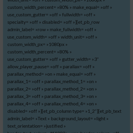
custom_width_percent= »80% » make_equal= »off »
use_custom_gutter= »off » fullwidth= »off »
specialty= »off » disabled= »off »][et_pb_row
admin_label= »row » make_fullwidth= »off »
use_custom_width= »off » width_unit= »off »
custom_width_px= »1080px »
custom_width_percent= »80% »
use_custom_gutter= »off » gutter_width= »3″
allow_player_pause= »off » parallax= »off »
parallax_method= »on » make_equal= »off »
parallax_1= »off » parallax_method_1= »on »
parallax_2= »off » parallax_method_2= »on »
parallax_3= »off » parallax_method_3= »on »
parallax_4= »off » parallax_method_4= »on »
disabled= »off »][et_pb_column type= »1_2″][et_pb_text
admin_label= »Text » background_layout= »light »
text_orientation= »justified »