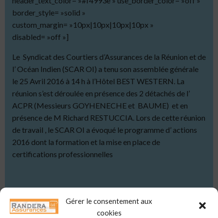
header_text_color= »#f4993e » use_border_color= »off »
border_style= »solid »
custom_margin= »10px|10px|10px|10px »
disabled= »off »]
Le Syndicat des Courtiers d’Assurances de la Réunion et de
l’ Océan Indien (SCAR OI) a tenu son assemblée générale
le 25 Avril 2016 à 14 h à l’Hôtel BEST WESTERN. La
réunion s’est déroulée en présence des 2 détachés de l’
ACPR (Messieurs GOYHENECHE et BAUME) et en
présence de M Richard RESTUCCIA. Lors de cette réunion
de travail , le SCAR OI a évoqué le programme d’ actions
2016 dont la formation et la mise en place de
certifications professionnelles
[/et_pb_text][et_pb_text admin_label= »Texte »
Gérer le consentement aux
background_layout= »light » text_orientation= »center »
cookies