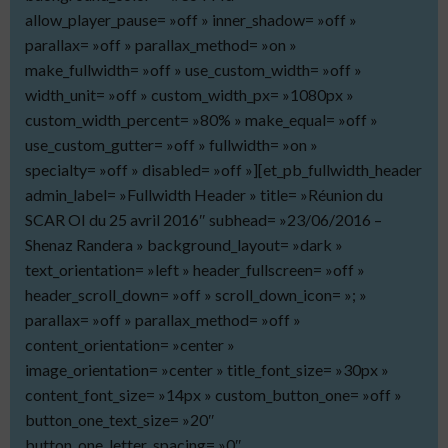
allow_player_pause= »off » inner_shadow= »off »
parallax= »off » parallax_method= »on »
make_fullwidth= »off » use_custom_width= »off »
width_unit= »off » custom_width_px= »1080px »
custom_width_percent= »80% » make_equal= »off »
use_custom_gutter= »off » fullwidth= »on »
specialty= »off » disabled= »off »][et_pb_fullwidth_header
admin_label= »Fullwidth Header » title= »Réunion du
SCAR OI du 25 avril 2016″ subhead= »23/06/2016 –
Shenaz Randera » background_layout= »dark »
text_orientation= »left » header_fullscreen= »off »
header_scroll_down= »off » scroll_down_icon= »; »
parallax= »off » parallax_method= »off »
content_orientation= »center »
image_orientation= »center » title_font_size= »30px »
content_font_size= »14px » custom_button_one= »off »
button_one_text_size= »20″
button_one_letter_spacing= »0″