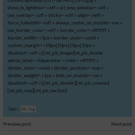
show_in_lightbox= »off » url_new_window= »off »
use_overlay= »off » sticky= »off » align= »left »
force_fullwidth= »off » always_center_on_mobile= »on »
use_border_color= »off » border_color= »#ffffff »
border_width= »1px » border_style= »solid »
custom_margin= »10px|10px|10px|10px »
disabled= »off »] [/et_pb_image][et_pb_divider
admin_label= »Séparateur » color= »#ffffff »
divider_style= »solid » divider_position= »top »
divider_weight= »1px » hide_on_mobile= »on »
disabled= »off »] [/et_pb_divider][/et_pb_column]
[/et_pb_row][/et_pb_section]
Tags:
No Tag
Post
Post
Previous post
Next post