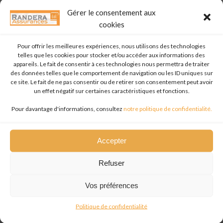
Gérer le consentement aux
Tags:
No Tag
cookies
Post
Post
Previous post
Next post
Pour offrir les meilleures expériences, nous utilisons des technologies
telles que les cookies pour stocker et/ou accéder aux informations des
navigation
navigation
appareils. Le fait de consentir à ces technologies nous permettra de traiter
No responses yet
des données telles que le comportement de navigation ou les ID uniques sur
ce site. Le fait de ne pas consentir ou de retirer son consentement peut avoir
un effet négatif sur certaines caractéristiques et fonctions.
Laisser un commentaire
Pour davantage d'informations, consultez
notre politique de confidentialité.
Votre adresse e-mail ne sera pas publiée.
Les champs obligatoires
sont indiqués avec
*
Accepter
Commentaire
*
Refuser
Vos préférences
Politique de confidentialité