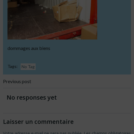
dommages aux biens
Tags:
No Tag
Post
Previous post
navigation
No responses yet
Laisser un commentaire
Votre adresse e-mail ne sera pas publiée.
Les champs obligatoires