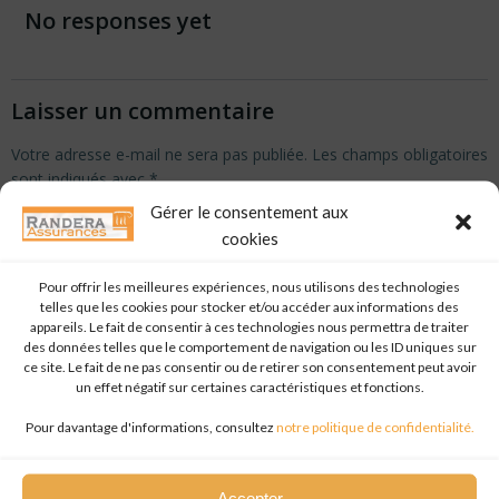
navigation
navigation
No responses yet
Laisser un commentaire
Votre adresse e-mail ne sera pas publiée.
Les champs obligatoires
sont indiqués avec
*
Gérer le consentement aux
Commentaire
*
cookies
Pour offrir les meilleures expériences, nous utilisons des technologies
telles que les cookies pour stocker et/ou accéder aux informations des
appareils. Le fait de consentir à ces technologies nous permettra de traiter
des données telles que le comportement de navigation ou les ID uniques sur
ce site. Le fait de ne pas consentir ou de retirer son consentement peut avoir
un effet négatif sur certaines caractéristiques et fonctions.
Pour davantage d'informations, consultez
notre politique de confidentialité.
Accepter