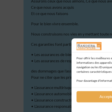
Assurons ceux que nous aimons, Ce que nous avo
Ce que nous avons acquis
Et ce que nous faisons
Pour le bien vivre ensemble.
Nous construisons nos vies en y mettant toute not
Ces garanties font partie des assurances de dom
• Les assurances de biens (de choses) garantisse
Pour offrir les meilleures
• Les assurances de responsabilités prennent e
informations des appareils
navigation ou les ID unique
des dommages que l’assuré peut causer à des tie
certaines caractéristiques 
Pour ne citer que les principales assurances de b
Pour davantage d'informat
• L’assurance multirisque habitation
• L’assurance automobile
Accept
• L’assurance construction
• L’assurance responsabilité civile ( privée ou p