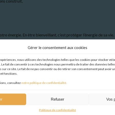
ns construit,
re énergie. En être bienveillant, c’est protéger l’énergie de sa vie.
mages. Elles comprennent les assurances de biens et de responsabi
Gérer le consentement aux cookies
nt les biens appartenant à l’assuré.
 expériences, nous utilisons des technologies telles que les cookies pour stocker et/
n charge les conséquences financières
. Le fait de consentir à ces technologies nous permettra de traiter des données tel
s sur ce site. Le fait de ne pas consentir ou de retirer son consentement peut avoir un
rs.
et fonctions.
iens et de responsabilités:
ions, consultez
notre politique de confidentialité.
er
Refuser
Vos 
rofessionnelle)
Politique de confidentialité