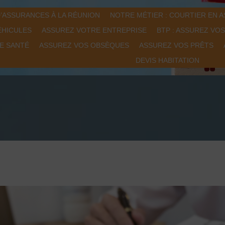
’ASSURANCES À LA RÉUNION
NOTRE MÉTIER : COURTIER EN 
ÉHICULES
ASSUREZ VOTRE ENTREPRISE
BTP : ASSUREZ VO
E SANTÉ
ASSUREZ VOS OBSÈQUES
ASSUREZ VOS PRÊTS
DEVIS HABITATION