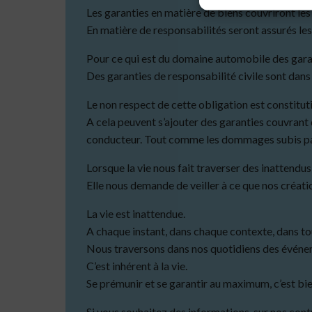
Les garanties en matière de biens couvriront les
En matière de responsabilités seront assurés les
Pour ce qui est du domaine automobile des garant
Des garanties de responsabilité civile sont dan
Le non respect de cette obligation est constitutif
A cela peuvent s’ajouter des garanties couvrant
conducteur. Tout comme les dommages subis par
Lorsque la vie nous fait traverser des inattendu
Elle nous demande de veiller à ce que nos créati
La vie est inattendue.
A chaque instant, dans chaque contexte, dans tou
Nous traversons dans nos quotidiens des événem
C’est inhérent à la vie.
Se prémunir et se garantir au maximum, c’est bien 
Si vous souhaitez des informations sur nos cont