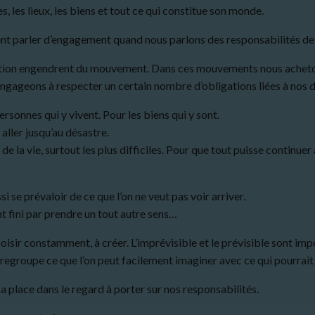
s, les lieux, les biens et tout ce qui constitue son monde.
nt parler d’engagement quand nous parlons des responsabilités de l
ction engendrent du mouvement. Dans ces mouvements nous achetons
ngageons à respecter un certain nombre d’obligations liées à nos d
rsonnes qui y vivent. Pour les biens qui y sont.
 aller jusqu’au désastre.
de la vie, surtout les plus difficiles. Pour que tout puisse continuer
ssi se prévaloir de ce que l’on ne veut pas voir arriver.
t fini par prendre un tout autre sens…
oisir constamment, à créer. L’imprévisible et le prévisible sont imp
i regroupe ce que l’on peut facilement imaginer avec ce qui pourrait 
 sa place dans le regard à porter sur nos responsabilités.