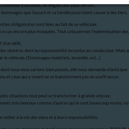
 contextes d’incendie, de dégâts des eaux, de vol…
 dommages que l’assuré et sa famille pourraient causer à des tiers.
ies obligatoires sont liées au fait de se véhiculer.
s ce cas encore plus évoquées. Tout cela permet l’indemnisation de
 d’un délit.
 des sinistres dont la responsabilité incombe au conducteur. Mais a
 le véhicule. (Dommages matériels, incendie, vol…)
s dont nous nous serions bien passés, elle nous demande d’anticiper.
ons et ceux qui y vivent ne se transforment pas en souffrances.
tes situations tout peut se transformer à grande vitesse.
ents très heureux comme d’autres qui le sont beaucoup moins, voi
veiller à la vie des siens et à leurs responsabilités.
rats ou une demande de tarif, merci de nous contacter au
0262 21 