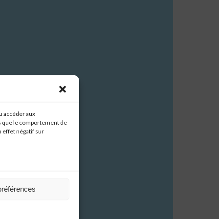
lités.
ou accéder aux
les que le comportement de
 effet négatif sur
préférences