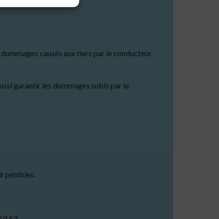
s dommages causés aux tiers par le conducteur.
ussi garantir les dommages subis par le
r pénibles.
50 53
..